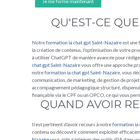
Je me forme maintenant
QU'EST-CE QUE
Notre
formation ia chat gpt Saint-Nazaire
est une 
la création de contenus, l’optimisation de votre pro
à utiliser ChatGPT de manière avancée pour rédiger 
chat gpt Saint-Nazaire
vous offre une approche prat
notre
formation ia chat gpt Saint-Nazaire
, vous dé
communication, de marketing, de gestion de proje
accompagnement pédagogique structuré, dispensé en
finançable via le CPF ou un OPCO, ce qui vous perm
QUAND AVOIR RE
Il est pertinent d’avoir recours à notre
formation ia
contenu ou découvrir comment exploiter efficacement
Nazaire
vous aide à intégrer des outils d’IA dans vo