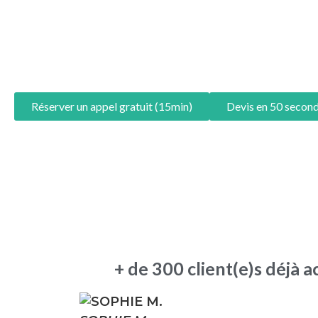
Réserver un appel gratuit (15min)
Devis en 50 secon
+ de 300 client(e)s déjà