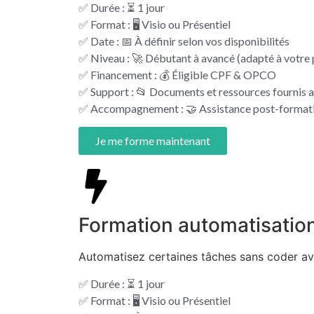
✅ Durée : ⏳ 1 jour
✅ Format : 🖥️ Visio ou Présentiel
✅ Date : 📅 À définir selon vos disponibilités
✅ Niveau : 🚀 Débutant à avancé (adapté à votre p
✅ Financement : 💰 Éligible CPF & OPCO
✅ Support : 📂 Documents et ressources fournis a
✅ Accompagnement : 🤝 Assistance post-formati
Je me forme maintenant
Formation automatisation
Automatisez certaines tâches sans coder a
✅ Durée : ⏳ 1 jour
✅ Format : 🖥️ Visio ou Présentiel