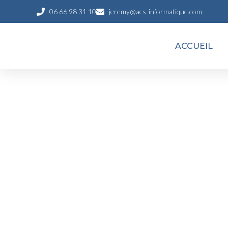
06 66 98 31 10
jeremy@acs-informatique.com
ACCUEIL
FORMATION IA CH