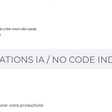
JULIEN D.





 à créer mon site seule.
Super formation WordPress ! Explic
!
gagné en autonomie, merci beauco
TIONS IA / NO CODE IN
iorer votre productivité