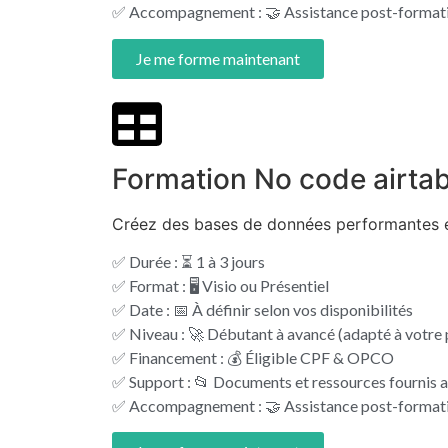
✅ Accompagnement : 🤝 Assistance post-formati
Je me forme maintenant
Formation No code airtab
Créez des bases de données performantes et
✅ Durée : ⏳ 1 à 3 jours
✅ Format : 🖥️ Visio ou Présentiel
✅ Date : 📅 À définir selon vos disponibilités
✅ Niveau : 🚀 Débutant à avancé (adapté à votre p
✅ Financement : 💰 Éligible CPF & OPCO
✅ Support : 📂 Documents et ressources fournis a
✅ Accompagnement : 🤝 Assistance post-formati