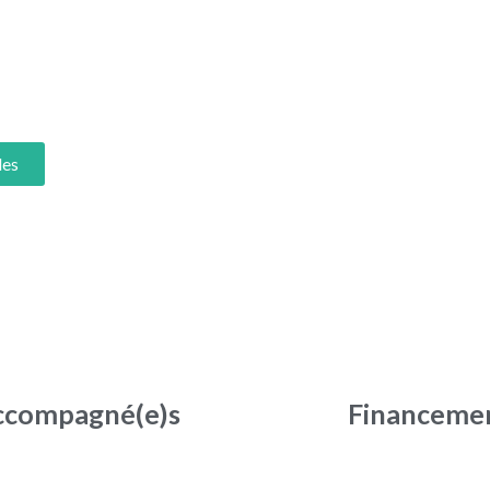
des
 accompagné(e)s
Financemen