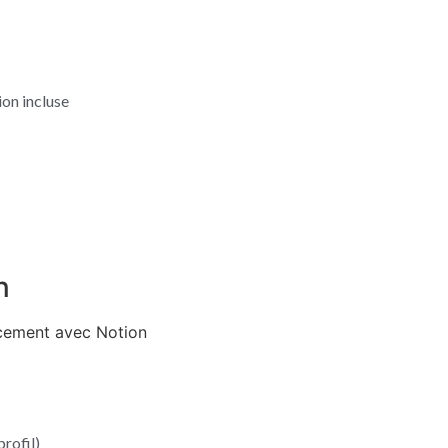
on incluse
n
acement avec Notion
rofil)