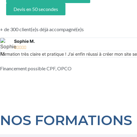
Devis en 50 secondes
+ de 300 client(e)s déjà accompagné(e)s
Sophie M.





Formation très claire et pratique ! J’ai enfin réussi à créer mon sit
Financement possible CPF, OPCO
NOS FORMATIONS I