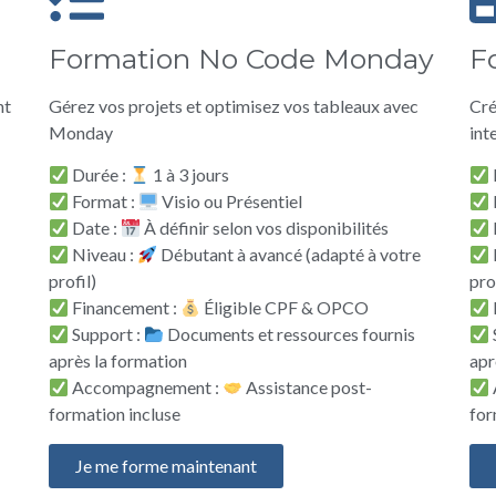
Formation No Code Monday
F
nt
Gérez vos projets et optimisez vos tableaux avec
Cré
Monday
int
Durée :
1 à 3 jours
Format :
Visio ou Présentiel
Date :
À définir selon vos disponibilités
e
Niveau :
Débutant à avancé (adapté à votre
profil)
pro
Financement :
Éligible CPF & OPCO
Support :
Documents et ressources fournis
après la formation
apr
Accompagnement :
Assistance post-
formation incluse
for
Je me forme maintenant