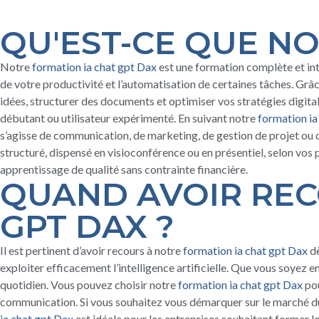
QU'EST-CE QUE NO
Notre
formation ia chat gpt Dax
est une formation complète et inte
de votre productivité et l’automatisation de certaines tâches. Grâ
idées, structurer des documents et optimiser vos stratégies digita
débutant ou utilisateur expérimenté. En suivant notre
formation ia
s’agisse de communication, de marketing, de gestion de projet o
structuré, dispensé en visioconférence ou en présentiel, selon vos 
apprentissage de qualité sans contrainte financière.
QUAND AVOIR REC
GPT DAX ?
Il est pertinent d’avoir recours à notre
formation ia chat gpt Dax
dè
exploiter efficacement l’intelligence artificielle. Que vous soyez 
quotidien. Vous pouvez choisir notre
formation ia chat gpt Dax
pou
communication. Si vous souhaitez vous démarquer sur le marché du
ia chat gpt Dax
est idéale pour les entreprises souhaitant former le