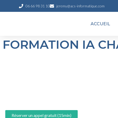
06 66 98 31 10
jeremy@acs-informatique.com
ACCUEIL
FORMATION IA CH
Réserver un appel gratuit (15min)