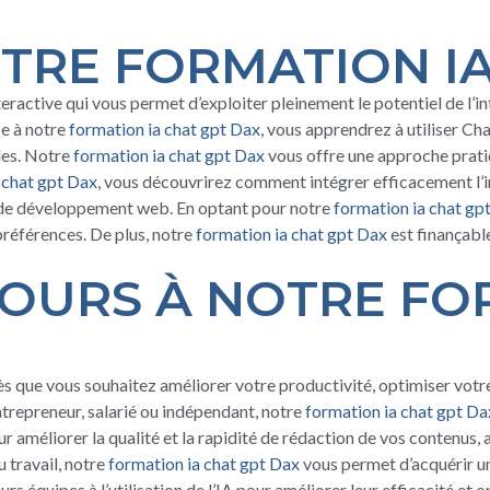
TRE FORMATION IA
ractive qui vous permet d’exploiter pleinement le potentiel de l’inte
ce à notre
formation ia chat gpt Dax
, vous apprendrez à utiliser C
les. Notre
formation ia chat gpt Dax
vous offre une approche pratiq
 chat gpt Dax
, vous découvrirez comment intégrer efficacement l’int
u de développement web. En optant pour notre
formation ia chat gp
préférences. De plus, notre
formation ia chat gpt Dax
est finançabl
OURS À NOTRE FO
s que vous souhaitez améliorer votre productivité, optimiser vot
entrepreneur, salarié ou indépendant, notre
formation ia chat gpt Da
r améliorer la qualité et la rapidité de rédaction de vos contenus,
 travail, notre
formation ia chat gpt Dax
vous permet d’acquérir u
urs équipes à l’utilisation de l’IA pour améliorer leur efficacité et