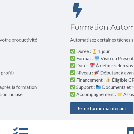
Formation Automa
 votre productivité
Automatisez certaines tâches 
Durée :
1 jour
Format :
Visio ou Présent
Date :
À définir selon vos
profil)
Niveau :
Débutant à ava
Financement :
Éligible 
après la formation
Support :
Documents et re
ion incluse
Accompagnement :
Assis
Je me forme maintenant