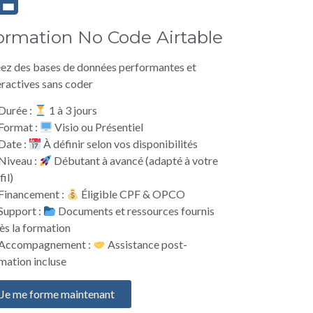
ormation No Code Airtable
ez des bases de données performantes et
eractives sans coder
Durée :
1 à 3 jours
Format :
Visio ou Présentiel
Date :
À définir selon vos disponibilités
Niveau :
Débutant à avancé (adapté à votre
fil)
Financement :
Éligible CPF & OPCO
Support :
Documents et ressources fournis
ès la formation
Accompagnement :
Assistance post-
mation incluse
Je me forme maintenant