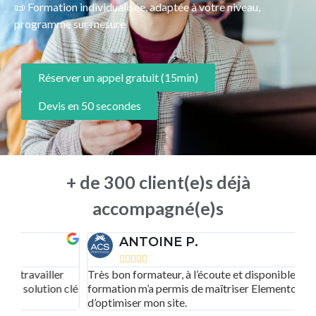
📜 Formation individualisée, adaptée à votre niveau,
programme sur mesure
Réserver un appel gratuit (15min)
Devis en 50 secondes
+ de 300 client(e)s déjà
accompagné(e)s
ANTOINE P.





Très bon formateur, à l’écoute et disponible. La
Un
clé
formation m’a permis de maîtriser Elementor et
le
d’optimiser mon site.