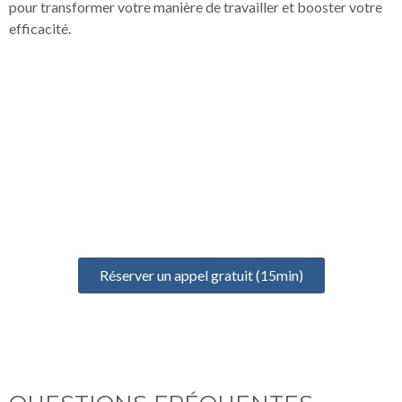
pour transformer votre manière de travailler et booster votre
efficacité.
UN ÉCHANGE GRATUIT
POUR BIEN DÉMARRER
Prenez un rendez-vous gratuit de 15 minutes pour discuter de
votre projet, identifier vos besoins et définir votre formation
idéale
Réserver un appel gratuit (15min)