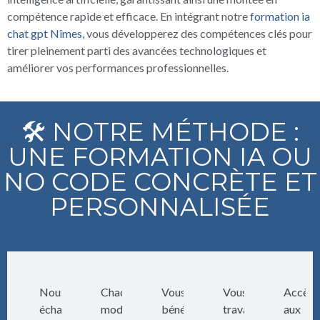
compétence rapide et efficace. En intégrant notre
formation ia
chat gpt Nîmes
, vous développerez des compétences clés pour
tirer pleinement parti des avancées technologiques et
améliorer vos performances professionnelles.
🛠️ NOTRE MÉTHODE :
UNE FORMATION IA OU
NO CODE CONCRÈTE ET
PERSONNALISÉE
Nous
Chaque
Vous
Vous
Accès
échangeons
module
bénéficiez
travaillez
aux