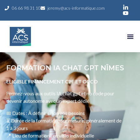
06 66 98 31 10
jeremy@acs-informatique.com
FORMATION IA CHAT GPT NÎMES
ELIGIBLE FINANCEMENT CPF ET OPCO
Formez-vous aux outils IA chat gpt et no code pour
devenir autonome avec un expert dédié
📅 Dates : À définir selon vos besoins
⏳ Durée de la formation : Sur mesure, généralement de
1 à 3 jours
📍 Lieu de formation : en visio individuelle