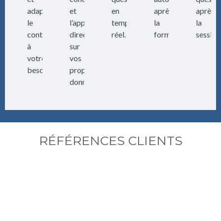
adapter
et
en
après
après
le
l’application
temps
la
la
contenu
directe
réel.
formation.
session
à
sur
votre
vos
besoin.
propres
données.
RÉFÉRENCES CLIENTS