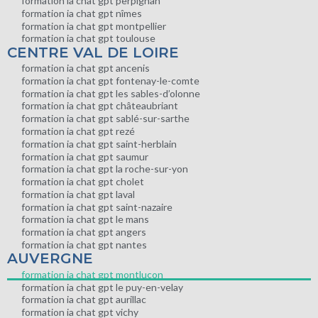
formation ia chat gpt perpignan
formation ia chat gpt nîmes
formation ia chat gpt montpellier
formation ia chat gpt toulouse
CENTRE VAL DE LOIRE
formation ia chat gpt ancenis
formation ia chat gpt fontenay-le-comte
formation ia chat gpt les sables-d’olonne
formation ia chat gpt châteaubriant
formation ia chat gpt sablé-sur-sarthe
formation ia chat gpt rezé
formation ia chat gpt saint-herblain
formation ia chat gpt saumur
formation ia chat gpt la roche-sur-yon
formation ia chat gpt cholet
formation ia chat gpt laval
formation ia chat gpt saint-nazaire
formation ia chat gpt le mans
formation ia chat gpt angers
formation ia chat gpt nantes
AUVERGNE
formation ia chat gpt montluçon
formation ia chat gpt le puy-en-velay
formation ia chat gpt aurillac
formation ia chat gpt vichy