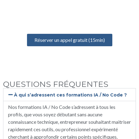
POUR BIEN DÉMARRER
Prenez un rendez-vous gratuit de 15 minutes pour discuter de
votre projet, identifier vos besoins et définir votre formation
idéale
Réserver un appel gratuit (15min)
QUESTIONS FRÉQUENTES
À qui s’adressent ces formations IA / No Code ?
Nos formations IA / No Code s’adressent à tous les
profils, que vous soyez débutant sans aucune
connaissance technique, entrepreneur souhaitant maitriser
rapidement ces outils, ou professionnel expérimenté
cherchant à approfondir certains points spécifiques.