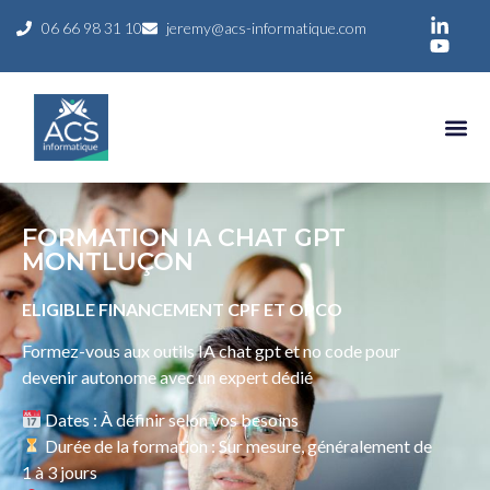
06 66 98 31 10
jeremy@acs-informatique.com
FORMATION IA CHAT GPT
MONTLUÇON
ELIGIBLE FINANCEMENT CPF ET OPCO
Formez-vous aux outils IA chat gpt et no code pour
devenir autonome avec un expert dédié
Dates : À définir selon vos besoins
Durée de la formation : Sur mesure, généralement de
1 à 3 jours