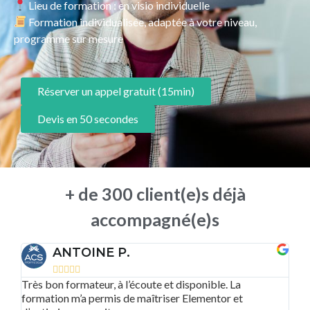
Lieu de formation : en visio individuelle
Formation individualisée, adaptée à votre niveau,
programme sur mesure
Réserver un appel gratuit (15min)
Devis en 50 secondes
+ de 300 client(e)s déjà
accompagné(e)s
MARION V.





sponible. La
Une formation claire, accessible et efficac
Elementor et
les entrepreneurs souhaitant gérer leur si