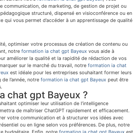
se de communication, de marketing, de gestion de projet ou
pédagogique structuré, dispensé en visioconférence ou en
ce qui vous permet d’accéder à un apprentissage de qualité
té, optimiser votre processus de création de contenu ou
ant, notre
formation ia chat gpt Bayeux
vous aide à
ur améliorer la qualité et la rapidité de rédaction de vos
arquer sur le marché du travail, notre
formation ia chat
yeux
est idéale pour les entreprises souhaitant former leurs
g de l’année, notre
formation ia chat gpt Bayeux
peut être
.
ia chat gpt Bayeux ?
tant optimiser leur utilisation de l’intelligence
ermettra de maîtriser ChatGPT rapidement et efficacement.
rer votre communication et à structurer vos idées avec
 présentiel ou en ligne selon vos préférences. De plus, notre
e budgétaire. Enfin, notre
formation ia chat gpt Bayeux
est