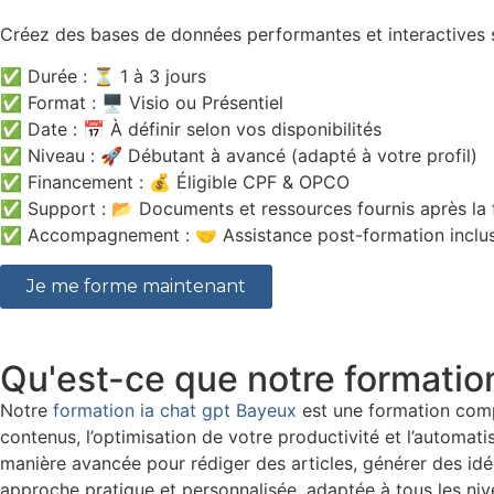
Créez des bases de données performantes et interactives 
✅ Durée : ⏳ 1 à 3 jours
✅ Format : 🖥️ Visio ou Présentiel
✅ Date : 📅 À définir selon vos disponibilités
✅ Niveau : 🚀 Débutant à avancé (adapté à votre profil)
✅ Financement : 💰 Éligible CPF & OPCO
✅ Support : 📂 Documents et ressources fournis après la 
✅ Accompagnement : 🤝 Assistance post-formation inclu
Je me forme maintenant
Qu'est-ce que notre formation
Notre
formation ia chat gpt Bayeux
est une formation complè
contenus, l’optimisation de votre productivité et l’automat
manière avancée pour rédiger des articles, générer des idé
approche pratique et personnalisée, adaptée à tous les ni