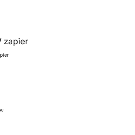
 zapier
pier
se