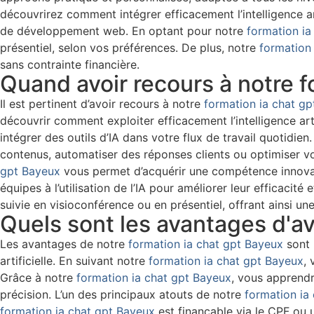
découvrirez comment intégrer efficacement l’intelligence ar
de développement web. En optant pour notre
formation ia
présentiel, selon vos préférences. De plus, notre
formation
sans contrainte financière.
Quand avoir recours à notre f
Il est pertinent d’avoir recours à notre
formation ia chat g
découvrir comment exploiter efficacement l’intelligence art
intégrer des outils d’IA dans votre flux de travail quotidie
contenus, automatiser des réponses clients ou optimiser v
gpt Bayeux
vous permet d’acquérir une compétence innovan
équipes à l’utilisation de l’IA pour améliorer leur efficacit
suivie en visioconférence ou en présentiel, offrant ainsi un
Quels sont les avantages d'av
Les avantages de notre
formation ia chat gpt Bayeux
sont 
artificielle. En suivant notre
formation ia chat gpt Bayeux
,
Grâce à notre
formation ia chat gpt Bayeux
, vous apprendr
précision. L’un des principaux atouts de notre
formation ia
formation ia chat gpt Bayeux
est finançable via le CPF ou 