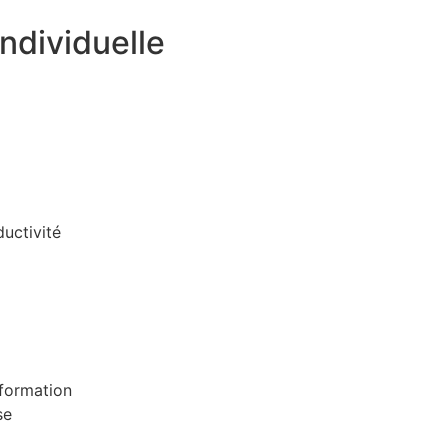
ndividuelle
ductivité
formation
se