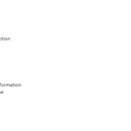
otion
formation
se