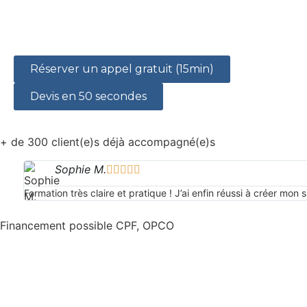
Réserver un appel gratuit (15min)
Devis en 50 secondes
+ de 300 client(e)s déjà accompagné(e)s
Sophie M.





Formation très claire et pratique ! J’ai enfin réussi à créer mo
Financement possible CPF, OPCO