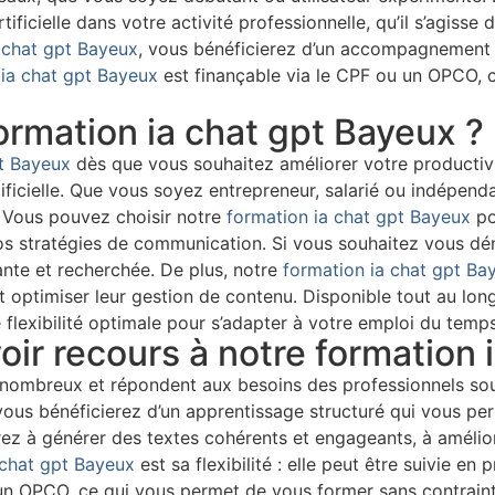
tificielle dans votre activité professionnelle, qu’il s’agis
 chat gpt Bayeux
, vous bénéficierez d’un accompagnement 
 ia chat gpt Bayeux
est finançable via le CPF ou un OPCO, 
ormation ia chat gpt Bayeux ?
pt Bayeux
dès que vous souhaitez améliorer votre productivi
ificielle. Que vous soyez entrepreneur, salarié ou indépend
n. Vous pouvez choisir notre
formation ia chat gpt Bayeux
po
os stratégies de communication. Si vous souhaitez vous dém
te et recherchée. De plus, notre
formation ia chat gpt Ba
é et optimiser leur gestion de contenu. Disponible tout au lon
e flexibilité optimale pour s’adapter à votre emploi du temps
oir recours à notre formation 
nombreux et répondent aux besoins des professionnels souhai
 vous bénéficierez d’un apprentissage structuré qui vous p
ez à générer des textes cohérents et engageants, à amélio
 chat gpt Bayeux
est sa flexibilité : elle peut être suivie en
un OPCO, ce qui vous permet de vous former sans contraint