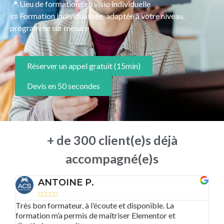
📍 Lieu de formation : en visio individuelle
📜 Formation individualisée, adaptée à votre niveau,
programme sur mesure
Réserver un appel gratuit (15min)
Devis en 50 secondes
+ de 300 client(e)s déjà
accompagné(e)s
ANTOINE P.





Très bon formateur, à l’écoute et disponible. La
Un
clé
formation m’a permis de maîtriser Elementor et
le