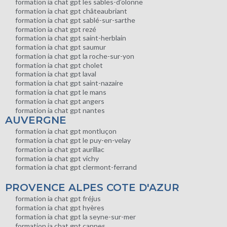
formation ia chat gpt les sables-d’olonne
formation ia chat gpt châteaubriant
formation ia chat gpt sablé-sur-sarthe
formation ia chat gpt rezé
formation ia chat gpt saint-herblain
formation ia chat gpt saumur
formation ia chat gpt la roche-sur-yon
formation ia chat gpt cholet
formation ia chat gpt laval
formation ia chat gpt saint-nazaire
formation ia chat gpt le mans
formation ia chat gpt angers
formation ia chat gpt nantes
AUVERGNE
formation ia chat gpt montluçon
formation ia chat gpt le puy-en-velay
formation ia chat gpt aurillac
formation ia chat gpt vichy
formation ia chat gpt clermont-ferrand
PROVENCE ALPES COTE D'AZUR
formation ia chat gpt fréjus
formation ia chat gpt hyères
formation ia chat gpt la seyne-sur-mer
formation ia chat gpt cannes