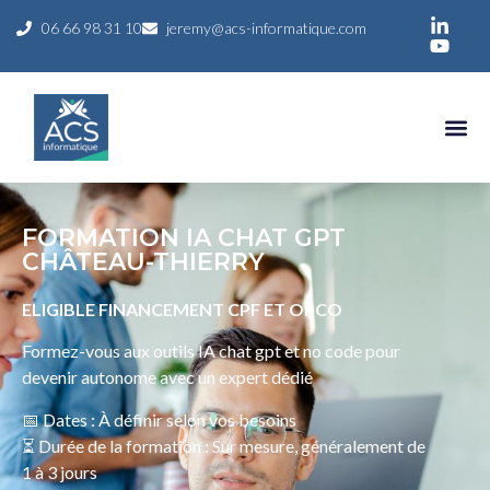
06 66 98 31 10
jeremy@acs-informatique.com
FORMATION IA CHAT GPT
CHÂTEAU-THIERRY
ELIGIBLE FINANCEMENT CPF ET OPCO
Formez-vous aux outils IA chat gpt et no code pour
devenir autonome avec un expert dédié
📅 Dates : À définir selon vos besoins
⏳ Durée de la formation : Sur mesure, généralement de
1 à 3 jours