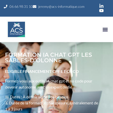
06 66 98 31 10
jeremy@acs-informatique.com
FORMATION IA CHAT GPT LES
SABLES-D’OLONNE
ELIGIBLE FINANCEMENT CPF ET OPCO
Formez-vous aux outils IA chat gpt et no code pour
devenir autonome avec un expert dédié
📅 Dates : À définir selon vos besoins
⏳ Durée de la formation : Sur mesure, généralement de
1 à 3 jours