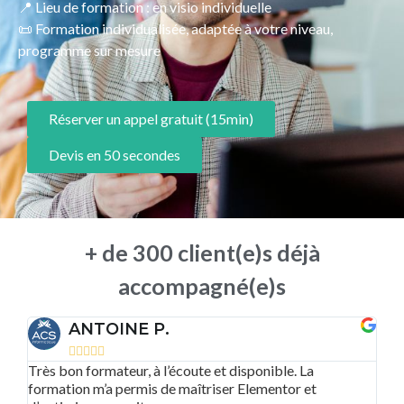
📍 Lieu de formation : en visio individuelle
📜 Formation individualisée, adaptée à votre niveau,
programme sur mesure
Réserver un appel gratuit (15min)
Devis en 50 secondes
+ de 300 client(e)s déjà
accompagné(e)s
ANTOINE P.





Très bon formateur, à l’écoute et disponible. La
Un
clé
formation m’a permis de maîtriser Elementor et
le