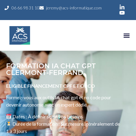
06 66 98 31 10
jeremy@acs-informatique.com
FORMATION IA CHAT GPT
CLERMONT-FERRAND
ELIGIBLE FINANCEMENT CPF ET OPCO
Formez-vous aux outils IA chat gpt et no code pour
devenir autonome avec un expert dédié
Dates : À définir selon vos besoins
Durée de la formation : Sur mesure, généralement de
1 à 3 jours