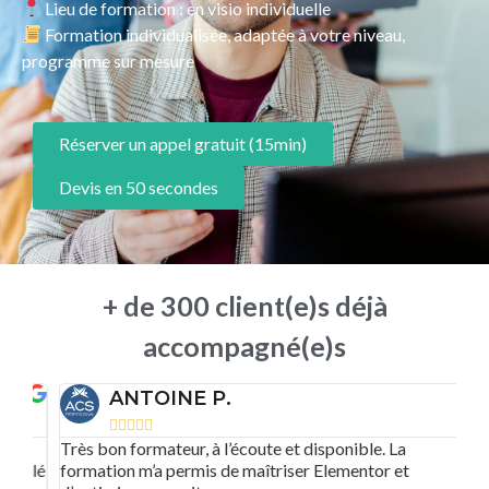
Lieu de formation : en visio individuelle
Formation individualisée, adaptée à votre niveau,
programme sur mesure
Réserver un appel gratuit (15min)
Devis en 50 secondes
+ de 300 client(e)s déjà
accompagné(e)s
ANTOINE P.





Très bon formateur, à l’écoute et disponible. La
Un
clé
formation m’a permis de maîtriser Elementor et
le