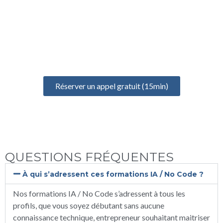
UN ÉCHANGE GRATUIT
POUR BIEN DÉMARRER
Prenez un rendez-vous gratuit de 15 minutes pour discuter de
votre projet, identifier vos besoins et définir votre formation
idéale
Réserver un appel gratuit (15min)
QUESTIONS FRÉQUENTES
À qui s’adressent ces formations IA / No Code ?
Nos formations IA / No Code s’adressent à tous les
profils, que vous soyez débutant sans aucune
connaissance technique, entrepreneur souhaitant maitriser