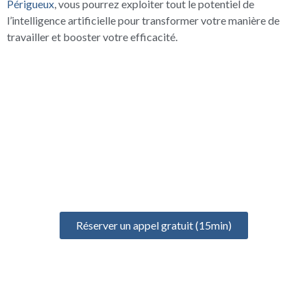
Périgueux
, vous pourrez exploiter tout le potentiel de
l’intelligence artificielle pour transformer votre manière de
travailler et booster votre efficacité.
UN ÉCHANGE GRATUIT
POUR BIEN DÉMARRER
Prenez un rendez-vous gratuit de 15 minutes pour discuter de
votre projet, identifier vos besoins et définir votre formation
idéale
Réserver un appel gratuit (15min)