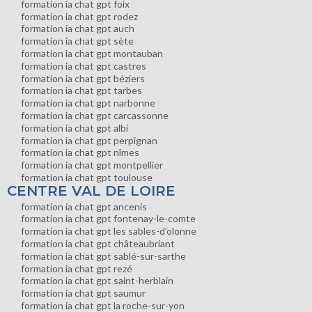
formation ia chat gpt foix
formation ia chat gpt rodez
formation ia chat gpt auch
formation ia chat gpt sète
formation ia chat gpt montauban
formation ia chat gpt castres
formation ia chat gpt béziers
formation ia chat gpt tarbes
formation ia chat gpt narbonne
formation ia chat gpt carcassonne
formation ia chat gpt albi
formation ia chat gpt perpignan
formation ia chat gpt nîmes
formation ia chat gpt montpellier
formation ia chat gpt toulouse
CENTRE VAL DE LOIRE
formation ia chat gpt ancenis
formation ia chat gpt fontenay-le-comte
formation ia chat gpt les sables-d’olonne
formation ia chat gpt châteaubriant
formation ia chat gpt sablé-sur-sarthe
formation ia chat gpt rezé
formation ia chat gpt saint-herblain
formation ia chat gpt saumur
formation ia chat gpt la roche-sur-yon