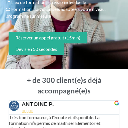
📍 Lieu de formation : en visio individuelle
📜 Formation individualisée, adaptée à votre niveau,
programme sur mesure
Réserver un appel gratuit (15min)
Devis en 50 secondes
+ de 300 client(e)s déjà
accompagné(e)s
ANTOINE P.





Très bon formateur, à l’écoute et disponible. La
Un
clé
formation m’a permis de maîtriser Elementor et
le