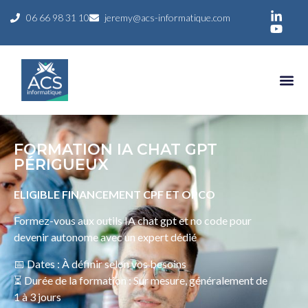
06 66 98 31 10
jeremy@acs-informatique.com
FORMATION IA CHAT GPT
PÉRIGUEUX
ELIGIBLE FINANCEMENT CPF ET OPCO
Formez-vous aux outils IA chat gpt et no code pour
devenir autonome avec un expert dédié
📅 Dates : À définir selon vos besoins
⏳ Durée de la formation : Sur mesure, généralement de
1 à 3 jours